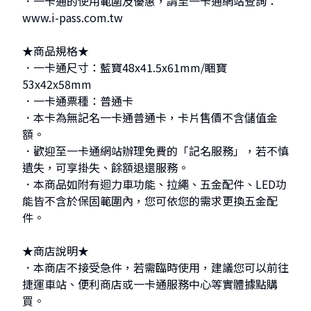
．一卡通的使用範圍及優惠，請至一卡通網站查詢：
www.i-pass.com.tw
★商品規格★
．一卡通尺寸：藍寶48x41.5x61mm/睏寶
53x42x58mm
．一卡通票種：普通卡
．本卡為無記名一卡通普通卡，卡片售價不含儲值金
額。
．歡迎至一卡通網站辦理免費的「記名服務」，若不慎
遺失，可享掛失、餘額退還服務。
．本商品如附有迴力車功能、拉繩、五金配件、LED功
能皆不含於保固範圍內，您可依您的需求更換五金配
件。
★商店說明★
．本商店不接受急件，若需臨時使用，建議您可以前往
捷運車站、便利商店或一卡通服務中心等實體據點購
買。