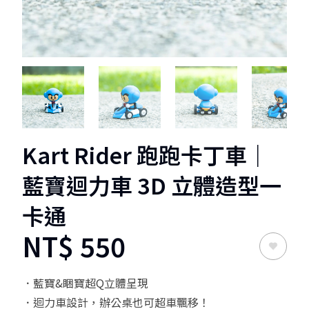
1
2
3
4
Kart Rider 跑跑卡丁車｜
藍寶迴力車 3D 立體造型一
卡通
NT$
550
．藍寶&睏寶超Q立體呈現
．迴力車設計，辦公桌也可超車飄移！