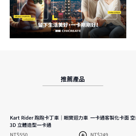
推薦產品
自由創作揮灑創意
Kart Rider 跑跑卡丁車｜睏寶迴力車
一卡通客製化卡面 
3D 立體造型一卡通
NT$
550
NT$
249