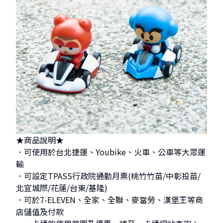
★商品說明★
．可使用於台北捷運、Youbike、火車、公車等大眾運
輸
．可設定TPASS行政院通勤月票(桃竹竹苗/中彰投苗/
北宜城際/花蓮/台東/基隆)
．可於7-ELEVEN、全家、全聯、麥當勞、漢堡王等商
店儲值及付款