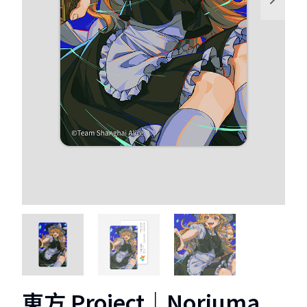
1
2
3
東方 Project｜Noriuma