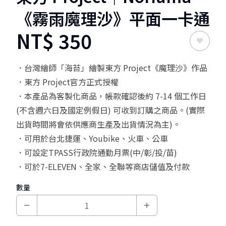
《霧雨魔理沙》平面一卡通
NT$
350
．台灣繪師「海苔」繪製東方 Project《魔理沙》作品
．東方 Project官方正式授權
．本產品為客製化商品，帳款確認後約 7-14 個工作日
(不含週六日及國定例假日) 可收到訂購之商品。(實際
出貨時間將會依供應商生產及出貨情況為主)。
．可用於台北捷運、Youbike、火車、公車
．可設定TPASS行政院通勤月票(中/彰/投/苗)
．可於7-ELEVEN、全家、全聯等商店儲值及付款
數量