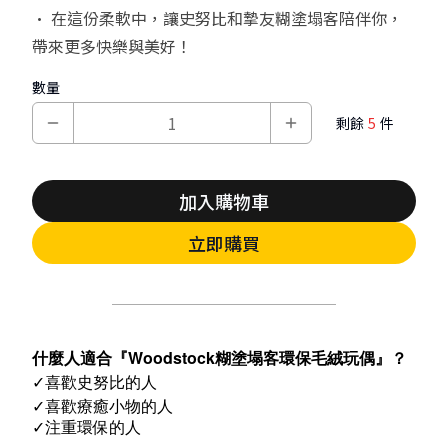
• 在這份柔軟中，讓史努比和摯友糊塗塌客陪伴你，
帶來更多快樂與美好！
數量
剩餘
5
件
加入購物車
立即購買
什麼人適合『
Woodstock糊塗塌客環保毛絨玩偶
』？
✓︎喜歡史努比的人
✓︎喜歡療癒小物的人
✓︎
注重環保的人