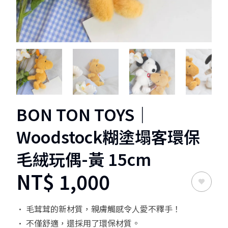
1
2
3
4
BON TON TOYS｜
Woodstock糊塗塌客環保
毛絨玩偶-黃 15cm
NT$
1,000
• 毛茸茸的新材質，親膚觸感令人愛不釋手！
• 不僅舒適，還採用了環保材質。