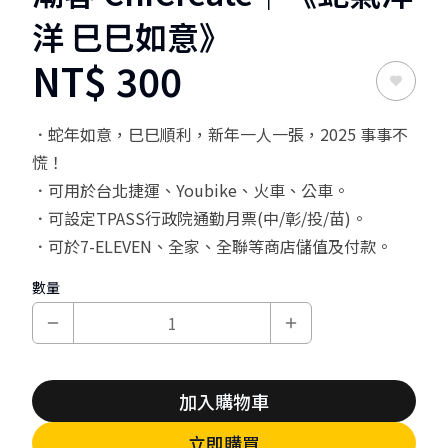
洋 巳巳如意》
NT$
300
．蛇年如意，巳巳順利，新年一人一張，2025 事事不
慌！
．可用於台北捷運、Youbike、火車、公車。
．可設定TPASS行政院通勤月票(中/彰/投/苗)。
．可於7-ELEVEN、全家、全聯等商店儲值及付款。
數量
加入購物車
立即購買