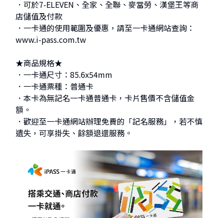
．可於7-ELEVEN、全家、全聯、麥當勞、漢堡王等商
店儲值及付款
．一卡通的使用範圍及優惠，請至一卡通網站查詢：
www.i-pass.com.tw
★商品規格★
．一卡通尺寸：85.6x54mm
．一卡通票種：普通卡
．本卡為無記名一卡通普通卡，卡片售價不含儲值金
額。
．歡迎至一卡通網站辦理免費的「記名服務」，若不慎
遺失，可享掛失、餘額退還服務。