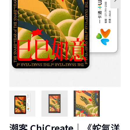
1
2
3
潮客 ChiCreate｜《蛇氣洋