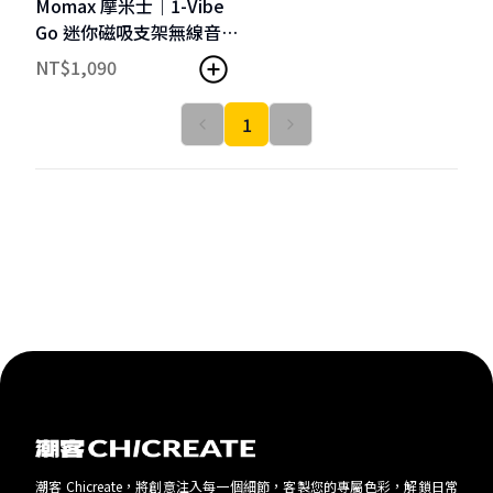
Momax 摩米士｜1-Vibe
Go 迷你磁吸支架無線音
箱
NT$
1,090
1
潮客 Chicreate，將創意注入每一個細節，客製您的專屬色彩，解鎖日常