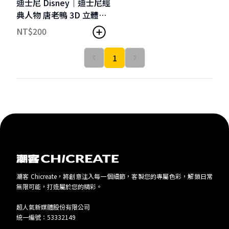
迪士尼 Disney｜迪士尼經
典人物 唐老鴨 3D 立體造
型一卡通2
NT$
200
1
潮客 Chicreate，將創意注入每一個細節，客製您的專屬色彩，解鎖日常
無限可能，打造屬於您的精彩。
超人氣新媒體股份有限公司
統一編號：53332149