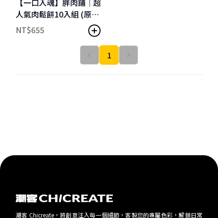
【一口入魂】胖肉鋪｜超
人氣肉鬆餅10入組 (原味/
芋泥/金沙/麻糬) *附提袋
NT$
655
1
潮客 Chicreate，將創意注入每一個細節，客製您的專屬色彩，解鎖日常