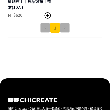
紅磚布丁｜焦糖烤布丁禮
盒(10入)
NT$
620
1
潮客 Chicreate，將創意注入每一個細節，客製您的專屬色彩，解鎖日常