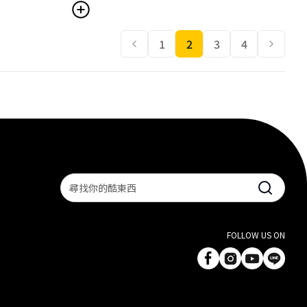
1
2
3
4
Search
FOLLOW US ON