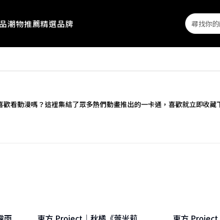
Search
品
潮物推薦
精選品牌
喜歡看動漫嗎？這裡集結了眾多熱們動畫推出的一卡通，喜歡就立即收藏
《霧雨
東方 Project｜秋橘《蕾米莉
東方 Proj