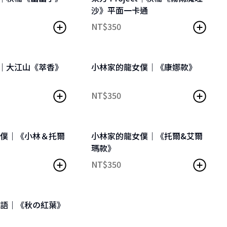
沙》平面一卡通
NT$
350
ect｜大江山《萃香》
小林家的龍女僕｜《康娜款》
NT$
350
女僕｜《小林＆托爾
小林家的龍女僕｜《托爾&艾爾
瑪款》
NT$
350
獨語｜《秋の紅葉》