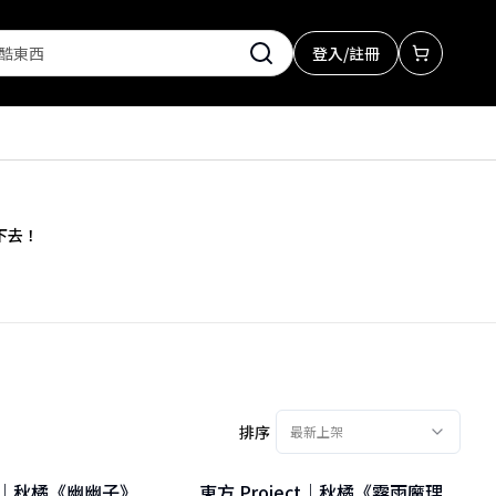
登入/註冊
下去！
排序
最新上架
ect｜秋橘《幽幽子》
東方 Project｜秋橘《霧雨魔理