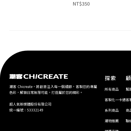
NT$
350
探索
潮客 Chicreate，將創意注入每一個細節，客製您的專屬
所有商品
幫
色彩，解鎖日常無限可能，打造屬於您的精彩。
客製化一卡通
客
超人氣新媒體股份有限公司
統一編號：53332149
系列商品
商
潮物推薦
聯