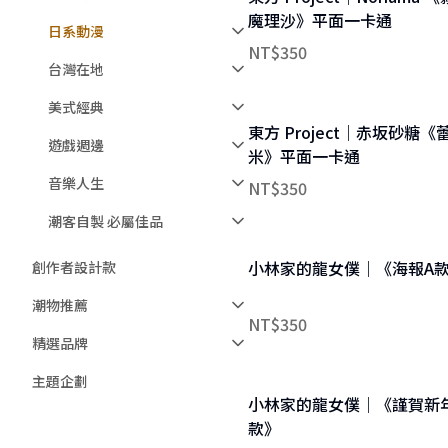
魔理沙》平面一卡通
日系動漫
NT$
350
台灣在地
美式經典
東方 Project｜赤坂砂糖《
遊戲週邊
米》平面一卡通
音樂人生
NT$
350
潮客自製 必屬佳品
小林家的龍女僕｜《海報A
創作者設計款
潮物推薦
NT$
350
精選品牌
主題企劃
小林家的龍女僕｜《謹賀新
款》