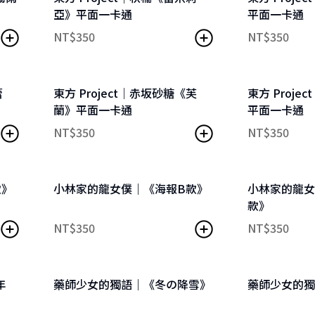
亞》平面一卡通
平面一卡通
NT$
350
NT$
350
蕾
東方 Project｜赤坂砂糖《芙
東方 Proj
蘭》平面一卡通
平面一卡通
NT$
350
NT$
350
款》
小林家的龍女僕｜《海報B款》
小林家的龍
款》
NT$
350
NT$
350
年
藥師少女的獨語｜《冬の降雪》
藥師少女的