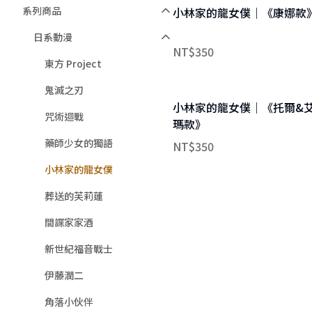
系列商品
小林家的龍女僕｜《康娜款
日系動漫
NT$
350
東方 Project
鬼滅之刃
小林家的龍女僕｜《托爾&
咒術迴戰
瑪款》
藥師少女的獨語
NT$
350
小林家的龍女僕
葬送的芙莉蓮
間諜家家酒
新世紀福音戰士
伊藤潤二
角落小伙伴