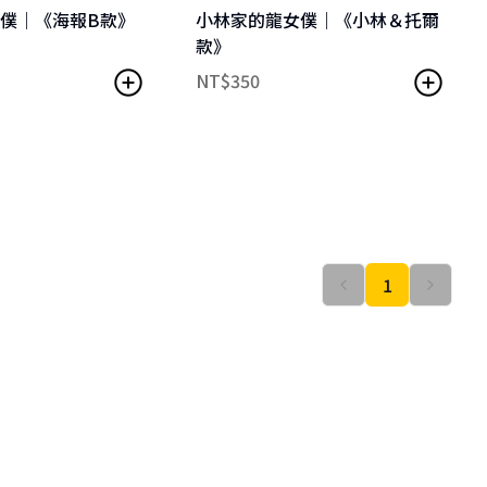
僕｜《海報B款》
小林家的龍女僕｜《小林＆托爾
款》
NT$
350
1