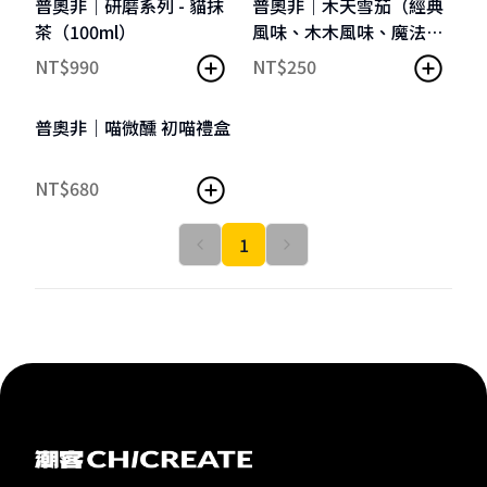
普奧非｜研磨系列 - 貓抹
普奧非｜木天雪茄（經典
茶（100ml）
風味、木木風味、魔法森
林、季節限定）
NT$
990
NT$
250
普奧非｜喵微醺 初喵禮盒
NT$
680
1